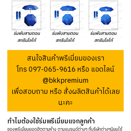
ร่มพับสามตอน
ร่มพับสามตอน
ร่มพับสามตอน
สกรีนโลโก้
สกรีนโลโก้
สกรีนโลโก้
สนใจสินค้าพรีเมี่ยมของเรา
โทร 097-065-9616 หรือ แอดไลน์
@bkkpremium
เพื่อสอบถาม หรือ สั่งผลิตสินค้าได้เลย
นะคะ
ทำไมต้องใช้ร่มพรีเมี่ยมแจกลูกค้า
ของพรีเมี่ยมยอดฮิตตามห้าง ตามแบรนด์ต่างๆ ที่บริษัทต่างๆนิยมใช้