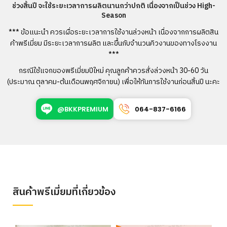
ช่วงสิ้นปี จะใช้ระยะเวลาการผลิตนานกว่าปกติ เนื่องจากเป็นช่วง High-
Season
*** ข้อแนะนำ ควรเผื่อระยะเวลาการใช้งานล่วงหน้า เนื่องจากการผลิตสิน
ค้าพรีเมี่ยม มีระยะเวลาการผลิต และขึ้นกับจำนวนคิวงานของทางโรงงาน
***
กรณีใช้แจกของพรีเมี่ยมปีใหม่ คุณลูกค้าควรสั่งล่วงหน้า 30-60 วัน
(ประมาณ ตุลาคม-ต้นเดือนพฤศจิกายน) เพื่อให้ทันการใช้งานก่อนสิ้นปี นะคะ
@BKKPREMIUM
064-837-6166
สินค้าพรีเมี่ยมที่เกี่ยวข้อง