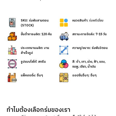
SKU: ร่มพับสามตอน
หมวดสินค้า:
ร่มพรีเมี่ยม
(STOCK)
ขั้นต่ำการผลิต: 120 คัน
สถานะการจัดส่ง: 7-15 วัน
ประเภทงานผลิต: งาน
ความจุ/ขนาด: ร่มพับ3ตอน
สำเร็จรูป
รูปแบบโลโก้: สกรีน
สี: ดำ, เทา, ม่วง, ฟ้า, แดง,
ชมพู, เขียว, น้ำเงิน
แพ็คเกจจิ้ง: อื่นๆ
ออปชั่นอื่นๆ: อื่นๆ
ทำไมต้องเลือกร่มของเรา