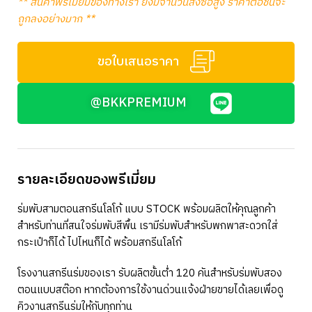
** สินค้าพรีเมี่ยมของทางเรา ยิ่งมีจำนวนสั่งซื้อสูง ราคาต่อชิ้นจะ
ถูกลงอย่างมาก **
ขอใบเสนอราคา
@BKKPREMIUM
รายละเอียดของพรีเมี่ยม
ร่มพับสามตอนสกรีนโลโก้ แบบ STOCK พร้อมผลิตให้คุณลูกค้า
สำหรับท่านที่สนใจร่มพับสีพื้น เรามีร่มพับสำหรับพกพาสะดวกใส่
กระเป๋าก็ได้ ไปไหนก็ได้ พร้อมสกรีนโลโก้
โรงงานสกรีนร่มของเรา รับผลิตขั้นต่ำ 120 คันสำหรับร่มพับสอง
ตอนแบบสต๊อก หากต้องการใช้งานด่วนแจ้งฝ่ายขายได้เลยเพื่อดู
คิวงานสกรีนร่มให้กับทุกท่าน