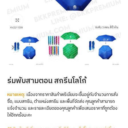
Click to enlarge
ร่มพับสามตอน สกรีนโลโก้
หมายเหตุ:
เนื่องจากราคาสินค้าพรีเมี่ยมจะขึ้นอยู่กับจำนวนการสั่ง
ซื้อ, แบบสกรีน, ตำแหน่งสกรีน และพื้นที่จัดส่ง คุณลูกค้าสามารถ
แจ้งจำนวน และรายละเอียดของคุณลูกค้าเพื่อเสนอราคาที่ถูกต้อง
ให้อีกครั้งนะคะ