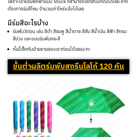
เพราะเรามีร่มพกพาแบบ Stock ที่สามารถเช็ตสีในโกดังได้เลย หาก
ต้องการร่มสีไหน จำนวนเท่าไหร่แจ้งได้เลย
มีร่มสีอะไรบ้าง
ร่มพับ3ตอน เช่น สีดำ สีชมพู สีน้ำตาล สีส้ม สีน้ำเงิน สีฟ้า สีกรม
สีม่วง และแบบร่มพับคละสี
ทั้งนี้เช็คกับฝ่ายขายของเราก่อนได้เลยนะคะ
ขั้นต่ำผลิตร่มพับสกรีนโลโก้ 120 คัน