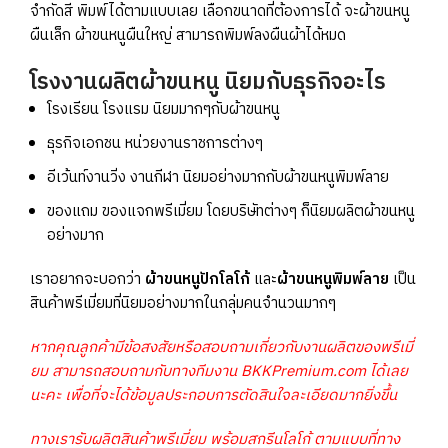
จำกัดสี พิมพ์ได้ตามแบบเลย เลือกขนาดที่ต้องการได้ จะผ้าขนหนู
ผืนเล็ก ผ้าขนหนูผืนใหญ่ สามารถพิมพ์ลงผืนผ้าได้หมด
โรงงานผลิตผ้าขนหนู นิยมกับธุรกิจอะไร
โรงเรียน โรงแรม นิยมมากๆกับผ้าขนหนู
ธุรกิจเอกชน หน่วยงานราชการต่างๆ
อีเว้นท์งานวิ่ง งานกีฬา นิยมอย่างมากกับผ้าขนหนูพิมพ์ลาย
ของแถม ของแจกพรีเมี่ยม โดยบริษัทต่างๆ ก็นิยมผลิตผ้าขนหนู
อย่างมาก
เราอยากจะบอกว่า
ผ้าขนหนูปักโลโก้
และ
ผ้าขนหนูพิมพ์ลาย
เป็น
สินค้าพรีเมี่ยมที่นิยมอย่างมากในกลุ่มคนจำนวนมากๆ
หากคุณลูกค้ามีข้อสงสัยหรือสอบถามเกี่ยวกับงานผลิตของพรีเมี่
ยม สามารถสอบถามกับทางทีมงาน BKKPremium.com ได้เลย
นะคะ เพื่อที่จะได้ข้อมูลประกอบการตัดสินใจละเอียดมากยิ่งขึ้น
ทางเรารับผลิตสินค้าพรีเมี่ยม พร้อมสกรีนโลโก้ ตามแบบที่ทาง