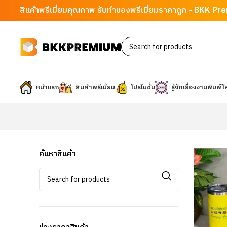
สินค้าพรีเมี่ยม
คุณภาพ
รับทำของพรีเมี่ยม
ราคาถูก - BKK Pr
หน้าแรก
สินค้าพรีเมี่ยม
โปรโมชั่น
รู้จักเรื่องงานพิมพ์โ
ค้นหาสินค้า