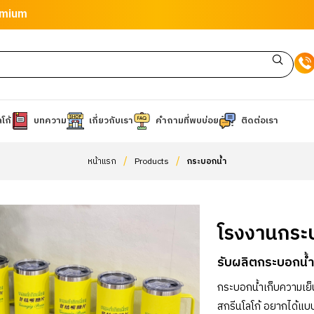
emium
ลโก้
บทความ
เกี่ยวกับเรา
คำถามที่พบบ่อย
ติดต่อเรา
/
/
หน้าแรก
Products
กระบอกน้ำ
โรงงานกระบ
รับผลิตกระบอกน้ำ
กระบอกน้ำเก็บความเย
สกรีนโลโก้ อยากได้แบ