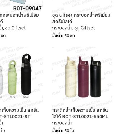
ซ็ทกระบอกน้ำพรีเมี่ยม
ชุด Gifset กระบอกน้ำพรีเมี่ยม
ก้
สกรีนโลโก้
้ำ
,
ชุด Giftset
กระบอกน้ำ
,
ชุด Giftset
 ชุด
ขั้นต่ำ:
50 ชุด
ำเก็บความเย็น สกรีน
กระติกน้ำเก็บความเย็น สกรีน
OT-STL0021-ST
โลโก้ BOT-STL0021-550ML
้ำ
กระบอกน้ำ
 ใบ
ขั้นต่ำ:
50 ใบ