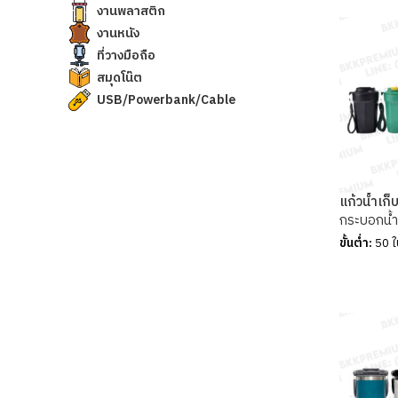
งานพลาสติก
งานหนัง
ที่วางมือถือ
สมุดโน๊ต
USB/Powerbank/Cable
แก้วน้ำเก็
กระบอกน้ำ
ขั้นต่ำ:
50 ใ