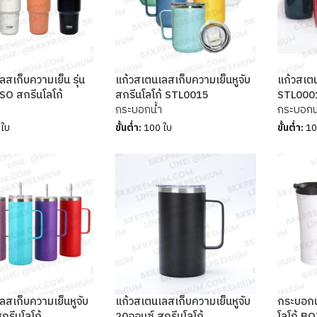
ลสเก็บความเย็น รุ่น
แก้วสเตนเลสเก็บความเย็นหูจับ
แก้วสเตน
SO สกรีนโลโก้
สกรีนโลโก้ STL0015
STL000
กระบอกน้ำ
กระบอกน
 ใบ
ขั้นต่ำ:
100 ใบ
ขั้นต่ำ:
10
ลสเก็บความเย็นหูจับ
แก้วสเตนเลสเก็บความเย็นหูจับ
กระบอกน
กรีนโลโก้
20ออนซ์ สกรีนโลโก้
โลโก้ B