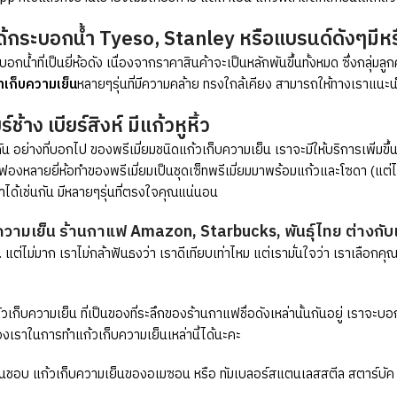
้กระบอกน้ำ Tyeso, Stanley หรือแบรนด์ดังๆมีหร
บอกน้ำที่เป็นยี่ห้อดัง เนื่องจากราคาสินค้าจะเป็นหลักพันขึ้นทั้งหมด ซึ่งกลุ่มล
เก็บความเย็น
หลายๆรุ่นที่มีความคล้าย ทรงใกล้เคียง สามารถให้ทางเราแนะนำข
ร์ช้าง เบียร์สิงห์ มีแก้วหูหิ้ว
นกัน อย่างที่บอกไป ของพรีเมี่ยมชนิดแก้วเก็บความเย็น เราจะมีให้บริการเพิ่
มมีฟองหลายยี่ห้อทำของพรีเมี่ยมเป็นชุดเซ็ทพรีเมี่ยมมาพร้อมแก้วและโซดา (แต่ไ
ด้เช่นกัน มีหลายๆรุ่นที่ตรงใจคุณแน่นอน
บความเย็น ร้านกาแฟ Amazon, Starbucks, พันธุ์ไทย ต่างกั
.. แต่ไม่มาก เราไม่กล้าฟันธงว่า เราดีเทียบเท่าไหม แต่เรามั่นใจว่า เราเลือกค
ก้วเก็บความเย็น ที่เป็นของที่ระลึกของร้านกาแฟชื่อดังเหล่านั้นกันอยู่ เราจะ
งเราในการทำแก้วเก็บความเย็นเหล่านี้ได้นะคะ
่นชอบ แก้วเก็บความเย็นของอเมซอน หรือ ทัมเบลอร์สแตนเลสสตีล สตาร์บัค เป