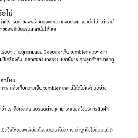
ือไม่
ูกค้าที่เรารับทำของพรีเมี่ยมจะเกินจากงบประมาณที่ตั้งไว้ แต่เรามี
องพรีเมี่ยมรุ่นเหล่านั้นได้เลย
มขึ้นเรื่อยๆ ตามยุคตามสมัย ปัจจุบันจะเห็น tumbler สวยๆจาก
ม่มีเครื่องดื่มแอลกฮอล์ในกล่อง) เหล่านี้ขาย คุณลูกค้าสามารถดู
บเราไหม
ุณภาพ แก้วเก็บความเย็น tumbler เหล่านี้ให้ดีไม่แพ้กันอย่าง
บอกว่า เราก็มีเช่นกัน แบรนด์ต่างๆสามารถเลือกใช้บริการ
สินค้า
ิดใจให้ของพรีเมี่ยมโรงงานเราได้นะ เราว่าถูกใจไม่น้อยแน่ๆ)