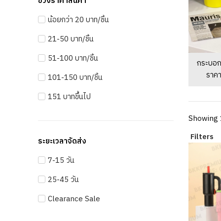
ช่วงราคาสินค้า
น้อยกว่า 20 บาท/ชิ้น
21-50 บาท/ชิ้น
51-100 บาท/ชิ้น
กระบอก
ราคา
101-150 บาท/ชิ้น
151 บาทขึ้นไป
Showing 
Filters
ระยะเวลาจัดส่ง
7-15 วัน
25-45 วัน
Clearance Sale