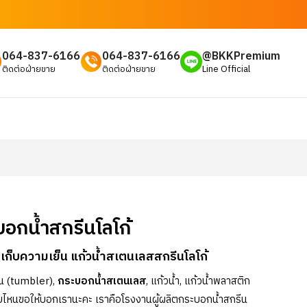
064-837-6166
064-837-6166
@BKKPremium
ติดต่อฝ่ายขาย
ติดต่อฝ่ายขาย
Line Official
อกน้ำสกรีนโลโก้
เก็บความเย็น แก้วน้ำสเตนเลสสกรีนโลโก้
็น (tumbler),
กระบอกน้ำสเตนเลส
, แก้วน้ำ, แก้วน้ำพลาสติก
บไหนขอให้บอกเรานะคะ เราคือโรงงานผู้ผลิตกระบอกน้ำสกรีน