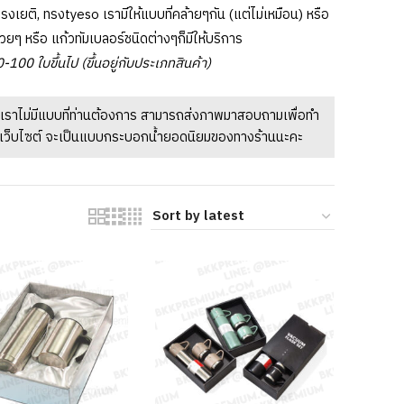
ทรงเยติ, ทรงtyeso เรามีให้แบบที่คล้ายๆกัน (แต่ไม่เหมือน) หรือ
วยๆ หรือ แก้วทัมเบลอร์ชนิดต่างๆก็มีให้บริการ
-100 ใบขึ้นไป (ขึ้นอยู่กับประเภทสินค้า)
าไม่มีแบบที่ท่านต้องการ สามารถส่งภาพมาสอบถามเพื่อทำ
นเว็บไซต์ จะเป็นแบบกระบอกน้ำยอดนิยมของทางร้านนะคะ