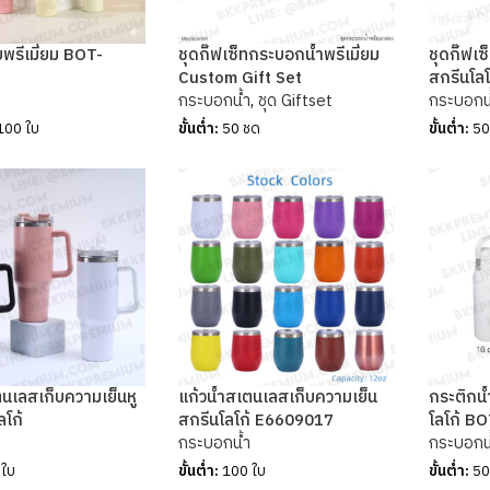
ับพรีเมี่ยม BOT-
ชุดกิ๊ฟเซ็ทกระบอกน้ำพรีเมี่ยม
ชุดกิ๊ฟเ
Custom Gift Set
สกรีนโลโ
กระบอกน้ำ
,
ชุด Giftset
กระบอกน
100 ใบ
ขั้นต่ำ:
50 ชุด
ขั้นต่ำ:
50
ตนเลสเก็บความเย็นหู
แก้วน้ำสเตนเลสเก็บความเย็น
กระติกน้
ลโก้
สกรีนโลโก้ E6609017
โลโก้ B
กระบอกน้ำ
กระบอกน
 ใบ
ขั้นต่ำ:
100 ใบ
ขั้นต่ำ:
50