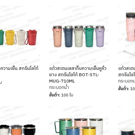
บความเย็น สกรีนโลโก้
แก้วสเตนเลสเก็บความเย็นหูหิ้ว
แก้วสเต
ยาง สกรีนโลโก้ BOT-STL-
สกรีนโล
MUG-710ML
กระบอกน
บ
กระบอกน้ำ
ขั้นต่ำ:
10
ขั้นต่ำ:
100 ใบ