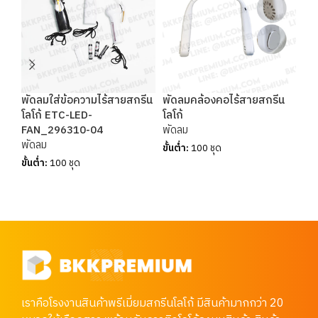
พัดลมใส่ข้อความไร้สายสกรีน
พัดลมคล้องคอไร้สายสกรีน
พั
โลโก้ ETC-LED-
โลโก้
ET
FAN_296310-04
พัดลม
พั
พัดลม
ขั้นต่ำ:
100 ชุด
ขั้น
ขั้นต่ำ:
100 ชุด
เราคือโรงงานสินค้าพรีเมี่ยมสกรีนโลโก้ มีสินค้ามากกว่า 20