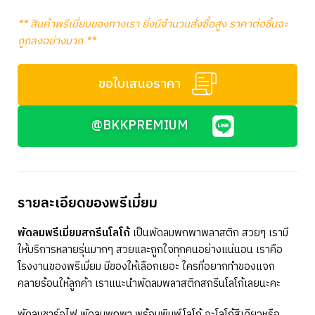
** สินค้าพรีเมี่ยมของทางเรา ยิ่งมีจำนวนสั่งซื้อสูง ราคาต่อชิ้นจะ
ถูกลงอย่างมาก **
ขอใบเสนอราคา
@BKKPREMIUM
รายละเอียดของพรีเมี่ยม
พัดลมพรีเมี่ยมสกรีนโลโก้
เป็นพัดลมพกพาพลาสติก สวยๆ เรามี
ให้บริการหลายรุ่นมากๆ สวยและถูกใจทุกคนอย่างแน่นอน เราคือ
โรงงานของพรีเมี่ยม มีของให้เลือกเยอะ ใครที่อยากทำของแจก
คลายร้อนให้ลูกค้า เราแนะนำพัดลมพลาสติกสกรีนโลโก้เลยนะคะ
พัดลมชาร์จไฟ พัดลมพกพา พร้อมพิมพ์โลโก้ จะโลโก้สีเดียวหรือ